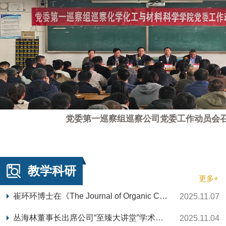
党委第一巡察组巡察公司党委工作动员会
教学科研
更多+
崔环环博士在《The Journal of Organic Chemistry...
2025.11.07
丛海林董事长出席公司“至臻大讲堂”学术报告会
2025.11.04