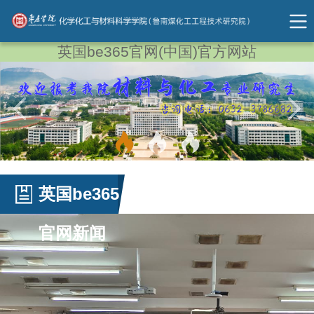
英国be365官网(中国)官方网站
英国be365
官网新闻