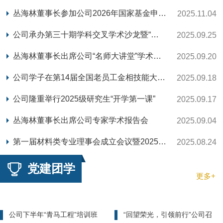
丛海林董事长参加公司2026年国家基金申报座谈会
2025.11.04
公司承办第三十期学科交叉学术沙龙暨“新能源材料...
2025.09.25
丛海林董事长出席公司“名师大讲堂”学术报告会
2025.09.20
公司学子在第14届全国老员工金相技能大赛中取得佳绩
2025.09.18
公司隆重举行2025级研究生“开学第一课”
2025.09.17
丛海林董事长出席公司专家学术报告会
2025.09.04
第一届材料类专业理事会成立会议暨2025版人才培养...
2025.08.24
党建团学
更多+
公司下半年“青马工程”培训班
“回望荣光，引领前行”公司召