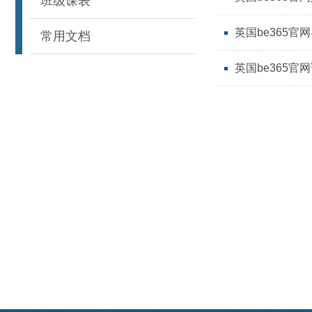
班级课表
英国be365
常用文档
英国be365