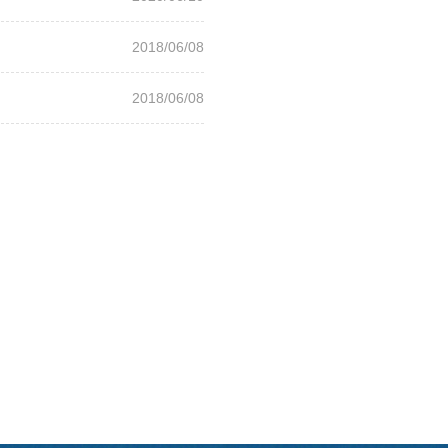
2018/06/08
2018/06/08