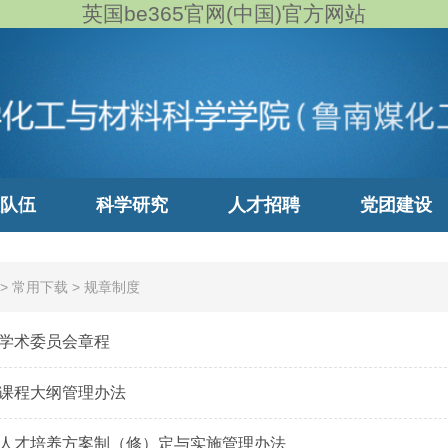
英国be365官网(中国)官方网站
队伍
科学研究
人才招聘
党团建设
>
常用下载
>
规章制度
网学术委员会章程
官网课程大纲管理办法
官网人才培养方案制（修）定与实施管理办法