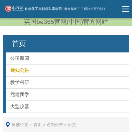
英国be365官网(中国)官方网站
首页
公司新闻
通知公告
教学科研
党建团学
大型仪器
当前位置：
首页
>
通知公告
>
正文