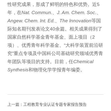
性研究成果，形成了鲜明的特色和优势。近5
年，在
Nat. Commun.
、
J. Am. Chem. Soc.
、
Angew. Chem. Int. Ed.
、
The Innovation
等国
际知名期刊发表论文40余篇。相关成果得到了
国家自然科学基金青年基金、面上项目（2
项）、优秀青年科学基金、“大科学装置前沿研
究”重点专项及中国科公司基础研究领域优秀青
年团队等项目的支持。目前，任
Chemical
Synthesis
和物理化学学报青年编委。
上一篇：
工程教育专业认证专题专家报告预告