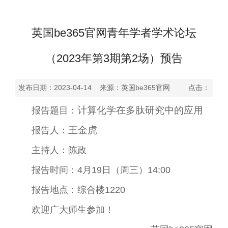
​英国be365官网青年学者学术论坛
（2023年第3期第2场）预告
发布日期：2023-04-14 来源：英国be365官网 点击：
计算化学在多肽研究中的应用
报告题目
：
王金虎
报告人
：
主持人
：陈政
报告时间
：4月19日（周三）14:00
报告地点
：综合楼1220
欢迎广大师生参加！