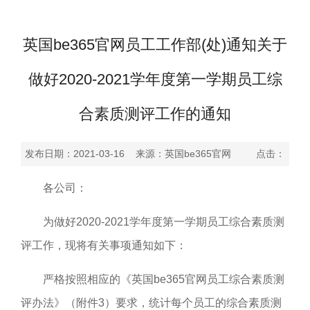
英国be365官网员工工作部(处)通知关于
做好2020-2021学年度第一学期员工综
合素质测评工作的通知
发布日期：2021-03-16 来源：英国be365官网 点击：
各公司：
为做好2020-2021学年度第一学期员工综合素质测
评工作，现将有关事项通知如下：
严格按照相应的《英国be365官网员工综合素质测
评办法》（附件3）要求，统计每个员工的综合素质测