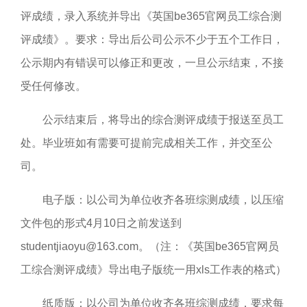
评成绩，录入系统并导出《英国be365官网员工综合测
评成绩》。要求：导出后公司公示不少于五个工作日，
公示期内有错误可以修正和更改，一旦
公示结束，不接
受任何修改。
公示结束后，将导出的综合测评成绩于报送至员工
处。毕业班如有需要可提前完成相关工作，并交至公
司。
电子版：
以公司为单位
收齐各班综测成绩，以
压缩
文件包
的形式
4月10日
之前
发送到
studentjiaoyu@163.com
。
（注：《英国be365官网员
工综合测评成绩》导出电子版统一用xls工作表的格式）
纸质版
：
以公司为单位
收齐
各班综测成绩
，要求每