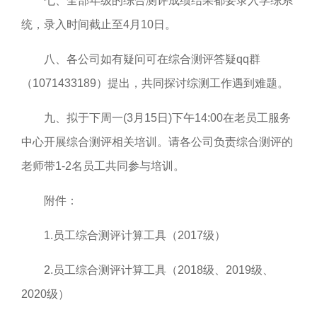
七、全部年级的综合测评成绩结果都要录入学综系
统，
录入时间截止至
4月10日
。
八、各公司如有疑问可在
综合测评答疑qq群
（1071433189）提出，
共同探讨综测工作遇到难题。
九、
拟于下周一(3月15日)下午14:00
在老员工服务
中心开展综合测评相关培训。请各公司
负责综合测评的
老师带1-2名员工
共同参与培训。
附件：
1.员工综合测评计算工具（2017级）
2.员工综合测评计算工具（2018级、2019级、
2020级）