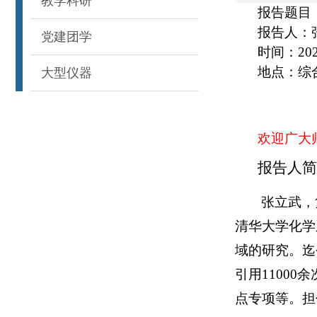
教学科研
报告题目
报告人：
党建团学
时间：
20
地点：综
大型仪器
欢迎广大
报告人简
张立武，
清华大学化学
域的研究。迄
引用1100
点专项等。担任