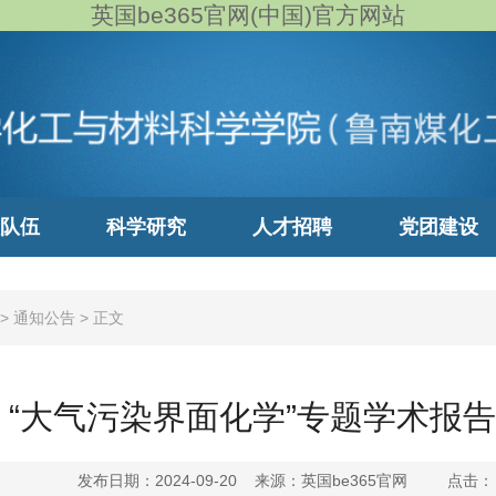
英国be365官网(中国)官方网站
队伍
科学研究
人才招聘
党团建设
>
通知公告
>
正文
“大气污染界面化学”专题学术报
发布日期：2024-09-20 来源：英国be365官网 点击：