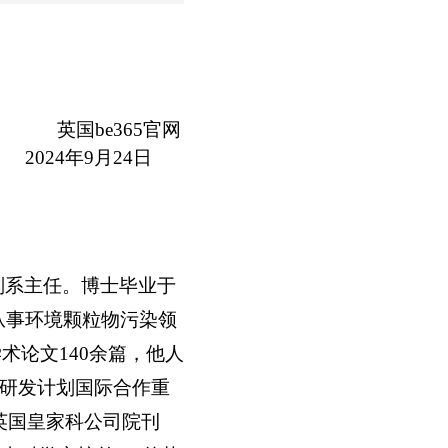
英国be365官网
202
4
年
9
月
24
日
副系主任。博士毕业于
从事环境颗粒物污染领
表学术论文140余篇，他人
点研发计划国际合作重
编，英国皇家科公司院刊