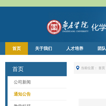
首页
关于我们
人才培养
团队
首页
当前位置：
首页
公司新闻
通知公告