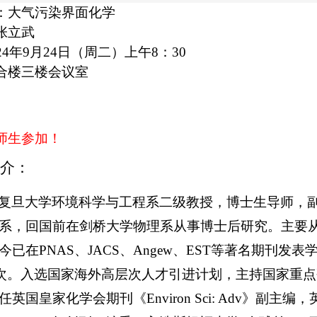
：大气污染界面化学
张立武
2
4
年
9
月
24
日（周
二
）
上
午
8
：
30
合楼
三楼会议室
师生参加！
介：
复旦大学环境科学与工程系二级教授，博士生导师，
系，回国前在剑桥大学物理系从事博士后研究。主要
今已在
PNAS、JACS、Angew、EST等著名期刊发
0余次。入选国家海外高层次人才引进计划，主持国家重
英国皇家化学会期刊《Environ Sci: Adv》副主