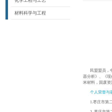
化学工程与工艺
材料科学与工程
民盟盟员，
器分析》、《现
米材料，固废资
个人荣誉与
1.枣庄市第
2. 枣庄市