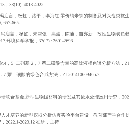
38(10): 4013-4022.
冯启言，杨虹，路平，李海红.零价纳米铁的制备及对头孢类抗生素
 657-665.
，冯启言，杨虹，朱雪强，高波，陈迪，苗亦新．改性生物炭负
,环境科学学报，37( 7) : 2691-2698.
间体4，5 -二硝基-2，7-萘二磺酸含量的高效液相色谱分析方法，ZL2015
基-2，7-萘二磺酸的绿色合成方法，ZL201410609465.7.
研联合基金,新型生物碳材料的研发及其废水处理应用研究，2022CXY08, 
用型人才培养的新型仪器分析仿真实验平台建设，教育部产学合作
37，2022.1-2023.12 在研，主持