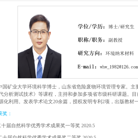
中国矿业大学环境科学博士，山东省危险废物环境管理专家。主
代分析测试技术》等课程，主持和参加多项省市级科研课题。目
源化利用。发表学术论文20余篇，授权发明专利2项，出版教材
获奖：
二十届自然科学优秀学术成果奖一等奖 2020.5
第二十届自然科学优秀学术成果奖二等奖 2020.5