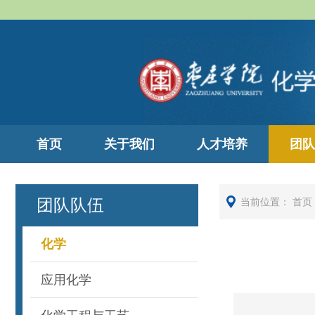
首页
关于我们
人才培养
团队
团队队伍
当前位置：
首页
化学
应用化学