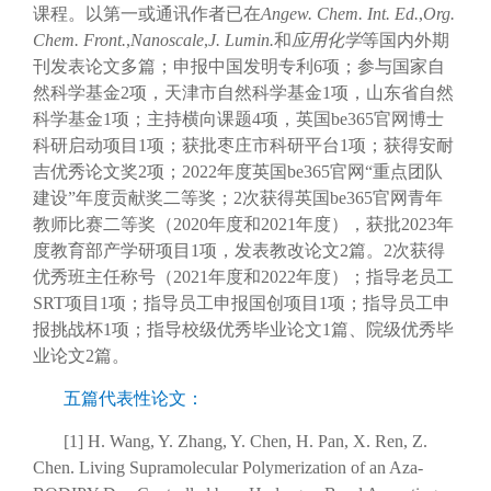
课程。以第一或通讯作者已在
Angew. Chem. Int. Ed.
,
Org.
Chem. Front.
,
Nanoscale
,
J. Lumin.
和
应用化学
等国内外期
刊发表论文多篇；申报中国发明专利6项；参与国家自
然科学基金2项，天津市自然科学基金1项，山东省自然
科学基金1项；主持横向课题4项，英国be365官网博士
科研启动项目1项；获批枣庄市科研平台1项；获得安耐
吉优秀论文奖2项；2022年度英国be365官网“重点团队
建设”年度贡献奖二等奖；2次获得英国be365官网青年
教师比赛二等奖（2020年度和2021年度），获批2023年
度教育部产学研项目1项，发表教改论文2篇。2次获得
优秀班主任称号（2021年度和2022年度）；指导老员工
SRT项目1项；指导员工申报国创项目1项；指导员工申
报挑战杯1项；指导校级优秀毕业论文1篇、院级优秀毕
业论文2篇。
五篇代表性论文：
[1] H. Wang, Y. Zhang, Y. Chen, H. Pan, X. Ren, Z.
Chen. Living Supramolecular Polymerization of an Aza-