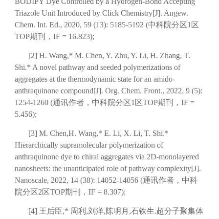
BODIPY Dye Controlled by a Hydrogen-Bond Accepting
Triazole Unit Introduced by Click Chemistry[J]. Angew.
Chem. Int. Ed., 2020, 59 (13): 5185-5192 (中科院分区1区
TOP期刊，IF = 16.823);
[2] H. Wang,* M. Chen, Y. Zhu, Y. Li, H. Zhang, T.
Shi.* A novel pathway and seeded polymerizations of
aggregates at the thermodynamic state for an amido-
anthraquinone compound[J]. Org. Chem. Front., 2022, 9 (5):
1254-1260 (通讯作者，中科院分区1区TOP期刊，IF =
5.456);
[3] M. Chen,H. Wang,* E. Li, X. Li, T. Shi.*
Hierarchically supramolecular polymerization of
anthraquinone dye to chiral aggregates via 2D-monolayered
nanosheets: the unanticipated role of pathway complexity[J].
Nanoscale, 2022, 14 (38): 14052-14056 (通讯作者，中科
院分区2区TOP期刊，IF = 8.307);
[4] 王后臣,* 周利,刘洋,陈明月,石铁生.超分子聚集体