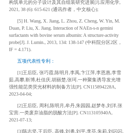
构筑单元的分子设计及其自组装研究进展[J].应用化学,
2021, 38 (6): 615-621 (通讯作者，中文核心);
[5] H. Wang, X. Jiang, L. Zhou, Z. Cheng, W. Yin, M.
Duan, P. Liu, X. Jiang. Interaction of NAEn-s-n gemini
surfactants with bovine serum albumin: A structure-activity
probe[J]. J. Lumin., 2013, 134: 138-147 (中科院分区2区，
IF = 4.171).
五项代表性专利：
[1]王后臣, 张巧霞,陈明月,李禹,卞江萍,李恩惠,李雪
茹,高攀,靳博,杜佳庆,胡丽楚,张珂.一种聚集诱导发光增
强性能芘类荧光材料的制备方法[P]. CN115894228A,
2023-04-04;
[2]王后臣, 周利,陈明月,牟丹,朱园园,赵梦冬,刘洋,张
宝营.一类废弃油脂的脱酸方法[P]. CN113105940A,
2021-07-13;
[3]陈志坚,王后臣, 高锋,刘勇,刘平,李芬,朱莉,刘闪闪,