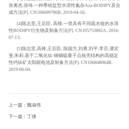
张勇杰,张琦.一种季铵盐型水溶性氮杂Aza-BODIPY及合
成方法[P]. CN106699786B, 2019-04-16;
[4]陈志坚,王后臣, 高锋.一类具有不同疏水链的水溶
性BODIPY衍生物及制备方法[P]. CN105753892A, 2016-
07-13;
[5]陈志坚,高锋,王后臣, 陈园方,刘勇,刘平,李芬,潘宏
斐,朱莉.基于二氧化钛-铜铟硫量子点核壳结构的高稳定
性钙钛矿太阳能电池及制备方法[P]. CN106848064B,
2019-06-04.
上一篇：
魏淑伟
下一篇：
丁倩