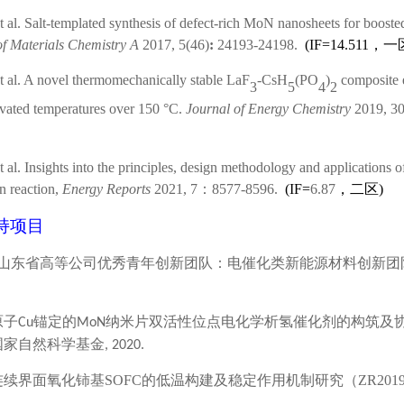
et al. Salt-templated synthesis of defect-rich MoN nanosheets for boost
of Materials Chemistry A
2017, 5(46)
:
24193-24198.
(
IF=
14.511
，一
et al. A novel thermomechanically stable LaF
-CsH
(PO
)
composite e
3
5
4
2
evated temperatures over 150 °C.
Journal of Energy Chemistry
2019, 30
et al. Insights into the principles, design methodology and applications o
n reaction,
Energy Reports
2021, 7
：
8577-8596.
(
IF=
6
.
87
，二区
)
持项目
山东省高等公司
优秀
青年创新团队：电催化类新能源材料创新团
原子
锚定的
纳米片双活性位点电化学析氢催化剂的构筑及
Cu
MoN
国家自然科学基金
,
20
20
.
连续界面氧化铈基
SOFC
的低温构建及稳定作用机制研究（
ZR201