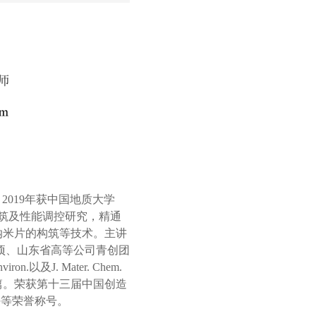
。
2019
年
获中国
地质大学
筑及性能调控研究，精通
纳米片的构筑等技术
。主讲
项、山东省高等公司青创团
nviron.
以及
J. Mater. Chem.
篇
。
荣获第十三届中国创造
任等荣誉称号。