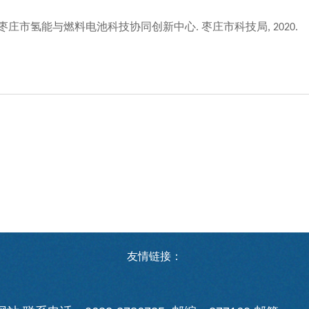
枣庄市氢能与燃料电池科技协同创新中心
枣庄市科技局
.
,
20
20
.
友情链接：