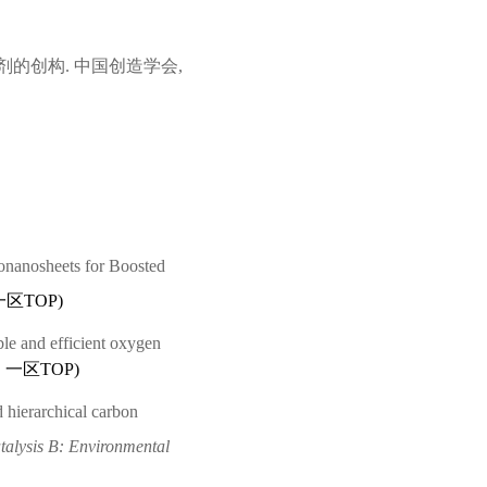
剂的创构
.
中国创造学会
,
onanosheets for Boosted
一区
TOP
)
able and efficient oxygen
，一区
TOP
)
 hierarchical carbon
talysis B: Environmental