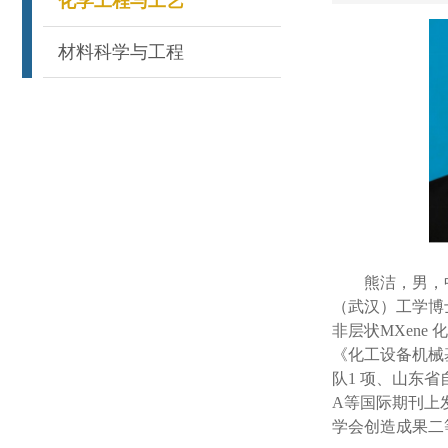
化学工程与工艺
材料科学与工程
熊洁，男，
（武汉）
工学
博
非层状
MXene
化
《
化工
设备机械
队
1
项、山东省
A
等国际期刊上
学会创造成果二