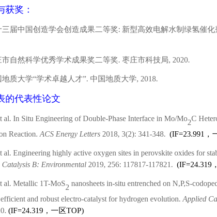
与获奖：
十三届中国创造学会创造成果二等奖
:
新型高效电解水制绿氢催化
庄市自然科学优秀学术成果奖二等奖
.
枣庄市科技局
, 2020.
国地质大学“学术卓越人才”
.
中国地质大学
, 2018.
表的代表性论文
et al. In Situ Engineering of Double-Phase Interface in Mo/Mo
C Heter
2
on Reaction.
ACS Energy Letters
2018, 3(2): 341-348.
(
IF=23.991
，
et al. Engineering highly active oxygen sites in perovskite oxides for st
 Catalysis B: Environmental
2019, 256: 117817-117821.
(
IF=24.319
et al. Metallic 1T-MoS
nanosheets in-situ entrenched on N,P,S-codoped
2
efficient and robust electro-catalyst for hydrogen evolution.
Applied Ca
20.
(
IF=24.319
，一区
TOP
)