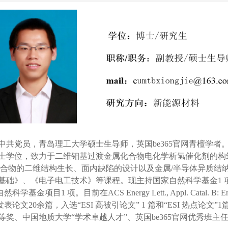
中共
党员，
青岛
理工大学硕士生导师，英国be365官网青檀学者
士学位，
致力于二维钼基过渡金属化合物电化学析氢催化剂的构
合物的二维结构生长、面内缺陷的设计以及金属
/
半导体异质结
基础》、《电子电工技术》等课程。
现主持国家自然科学基金
1
自然科学基金项目
1
项。
目前在
ACS Energy Lett., Appl. Catal. B: E
发表论文
20
余
篇，入选
“
ESI
高被引论文”
1
篇和“
ESI
热点论文”
1
等奖、中国地质大学
“学术卓越人才”、英国be365官网优秀班主