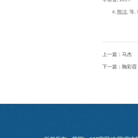
熊洁
等
4.
,
.
上一篇：
马杰
下一篇：
鞠彩霞