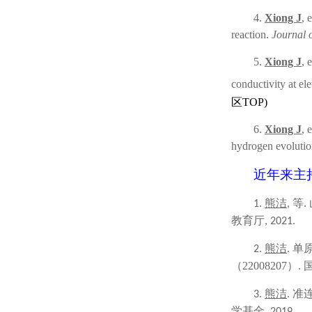
4.
Xiong J
, 
reaction.
Journal 
5.
Xiong J
, 
conductivity at el
区
TOP
)
6.
Xiong J
, 
hydrogen evolutio
近年来主
熊洁
等
1.
,
.
教育厅
,
20
2
1.
熊洁
单
2.
.
（
22008207
）
.
熊洁
准
3.
.
学基金
,
20
19
.