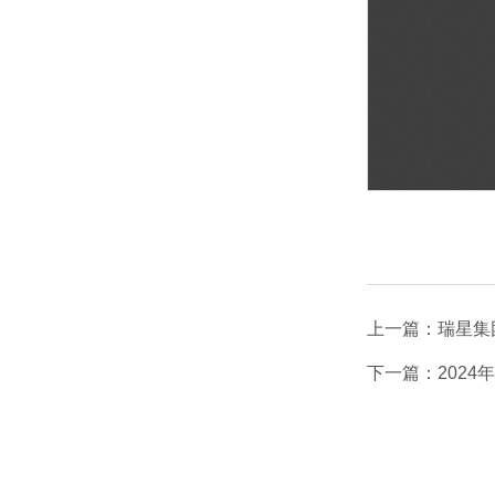
上一篇：
瑞星集
下一篇：
202