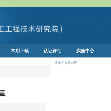
常用下载
认证评估
实验中心
章