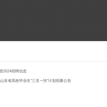
团2024招聘信息
4年山东省高校毕业生“三支一扶”计划招募公告