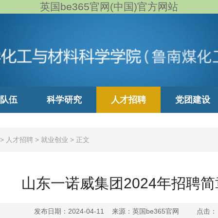
英国be365官网(中国)官方网站
队伍
科学研究
人才招聘
党团建设
>
人才招聘
>
就业创业
>
正文
山东一诺威集团2024年招聘简
发布日期：2024-04-11 来源：英国be365官网 点击：