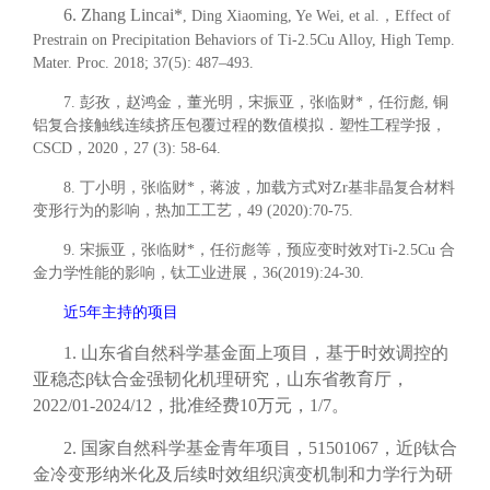
6.
Zhang Lincai*
, Ding Xiaoming, Ye Wei, et al.
，
Effect of
Prestrain on Precipitation Behaviors of Ti-2.5Cu Alloy, High Temp.
Mater. Proc. 2018; 37(5): 487
–
493.
7.
彭孜，赵鸿金，董光明，宋振亚，
张临财
*
，任衍彪
,
铜
铝复合接触线连续挤压包覆过程的数值模拟．塑性工程学报，
CSCD
，
2020
，
27 (3): 58-64.
8.
丁小明，
张临财
*
，蒋波，加载方式对
Zr
基非晶复合材料
变形行为的影响，热加工工艺，
49 (2020):70-75.
9.
宋振亚，
张临财
*
，任衍彪等，预应变时效对
Ti-2.5Cu
合
金力学性能的影响，钛工业进展，
36(2019):24-30.
近
5
年主持的项目
1.
山东省自然科学基金面上项目，基于时效调控的
亚稳态
β
钛合金强韧化机理研究，山东省教育厅，
2022/01-2024/12
，批准经费
10
万元，
1/7
。
2.
国家自然科学基金青年项目，
51501067
，近
β
钛合
金冷变形纳米化及后续时效组织演变机制和力学行为研