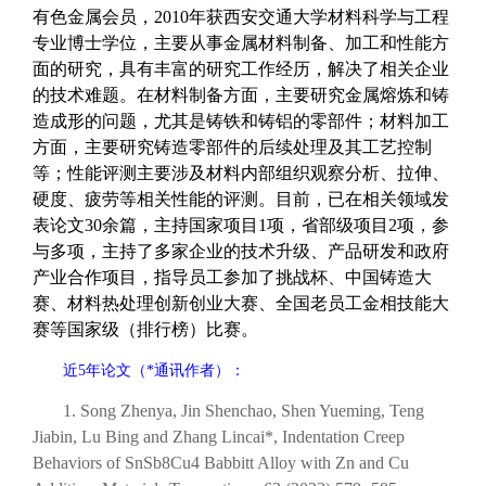
有色金属会员，
2010年获
西安交通大学材料科学与工程
专业博士学位，
主要从事金属材料制备、加工和性能方
面的研究，具有丰富的研究工作经历，解决了相关企业
的技术难题。在材料制备方面，主要研究金属熔炼和铸
造成形的问题，尤其是铸铁和铸铝的零部件；材料加工
方面，主要研究铸造零部件的后续处理及其工艺控制
等；性能评测主要涉及材料内部组织观察分析、拉伸、
硬度、疲劳等相关性能的评测。目前，已在相关领域发
表论文30余篇，主持国家项目1项，省部级项目2项，参
与多项，主持了多家企业的技术升级、产品研发和政府
产业合作项目，指导员工参加了挑战杯、中国铸造大
赛、材料热处理创新创业大赛、全国老员工金相技能大
赛等国家级（排行榜）比赛。
近
5
年论文（
*
通讯作者）：
1. Song Zhenya, Jin Shenchao, Shen Yueming, Teng
Jiabin, Lu Bing and
Zhang Lincai*
, Indentation Creep
Behaviors of SnSb8Cu4 Babbitt Alloy with Zn and Cu