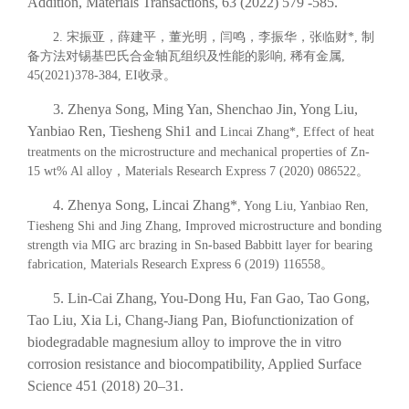
Addition, Materials Transactions, 63 (2022) 579 -585.
2.
宋振亚，薛建平，董光明，闫鸣，李振华，
张临财
*
,
制
备方法对锡基巴氏合金轴瓦组织及性能的影响
,
稀有金属
,
45(2021)378-384, EI
收录。
3. Zhenya Song, Ming Yan, Shenchao Jin, Yong Liu,
Yanbiao Ren, Tiesheng Shi1 and
Lincai Zhang*
, Effect of heat
treatments on the microstructure and mechanical properties of Zn-
15 wt% Al alloy
，
Materials Research Express 7 (2020) 086522
。
4. Zhenya Song,
Lincai Zhang*
, Yong Liu, Yanbiao Ren,
Tiesheng Shi and Jing Zhang, Improved microstructure and bonding
strength via MIG arc brazing in Sn-based Babbitt layer for bearing
fabrication, Materials Research Express 6 (2019) 116558
。
5.
Lin-Cai Zhang
, You-Dong Hu, Fan Gao, Tao Gong,
Tao Liu, Xia Li, Chang-Jiang Pan, Biofunctionization of
biodegradable magnesium alloy to improve the in vitro
corrosion resistance and biocompatibility, Applied Surface
Science 451 (2018) 20–31.