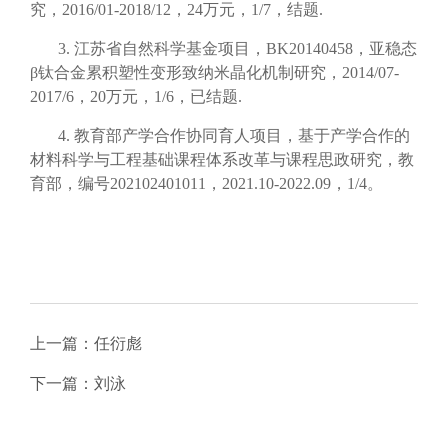
究，
2016/01-2018/12
，
24
万元，
1/7
，结题
.
3.
江苏省自然科学基金项目，
BK20140458
，亚稳态
β
钛合金累积塑性变形致纳米晶化机制研究，
2014/07-
2017/6
，
20
万元，
1/6
，已结题
.
4.
教育部产学合作协同育人项目，基于产学合作的
材料科学与工程基础课程体系改革与课程思政研究，教
育部，编号
202102401011
，
2021.10-2022.09
，
1/4
。
上一篇：
任衍彪
下一篇：
刘泳