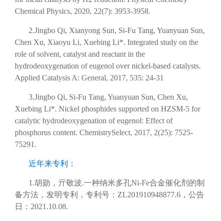
Chemical Physics, 2020, 22(7): 3953-3958.
2.Jingbo Qi, Xianyong Sun, Si-Fu Tang, Yuanyuan Sun,
Chen Xu, Xiaoyu Li, Xuebing Li*. Integrated study on the
role of solvent, catalyst and reactant in the
hydrodeoxygenation of eugenol over nickel-based catalysts.
Applied Catalysis A: General, 2017, 535: 24-31
3.Jingbo Qi, Si-Fu Tang, Yuanyuan Sun, Chen Xu,
Xuebing Li*. Nickel phosphides supported on HZSM-5 for
catalytic hydrodeoxygenation of eugenol: Effect of
phosphorus content. ChemistrySelect, 2017, 2(25): 7525-
75291.
近年来专利：
1.胡勋，亓敬波.一种纳米多孔Ni-Fe合金催化剂的制
备方法，发明专利，专利号：ZL201910948877.6，公告
日：2021.10.08.