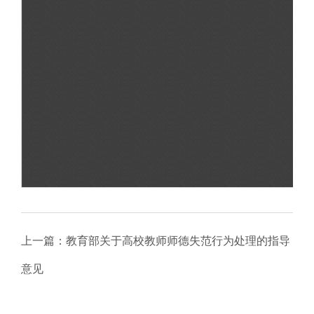
上一篇：
教育部关于高校教师师德失范行为处理的指导
意见
下一篇：
高等公司预防与处理学术不端行为办法