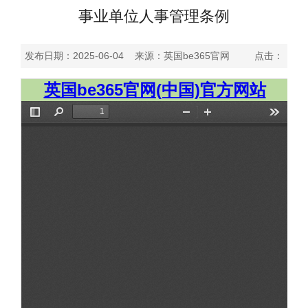
事业单位人事管理条例
发布日期：2025-06-04 来源：英国be365官网 点击：