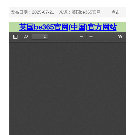
发布日期：2025-07-21 来源：英国be365官网 点击：