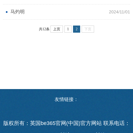
马灼明
2024/11/01
共12条
上页
1
2
下页
友情链接：
版权所有：英国be365官网(中国)官方网站 联系电话：