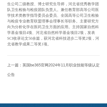
生公司
二级教授、博士研究生导师，河北省优秀教学团
队卫生检验与检疫团队负责人。兼任教育部高等公司医
学技术类教学指导委员会委员、全国高等公司卫生检验
与检疫专业教育联盟理事会理事长等职务。主要研究方
向为分析化学在医药卫生方面的应用。主持国家自然科
学基金项目
4
项、河北省自然科学基金项目
2
项，发表
SCI
收录论文
50
余篇，获河北省科技进步二等奖
2
项，河
北省教学成果二等奖
1
项。
上一篇：
英国be365官网2024年11月职业技能等级认定
公告
下一篇：
关于国庆节放假及作息时间调整的通知