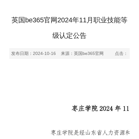
英国be365官网2024年11月职业技能等
级认定公告
发布日期：2024-10-16 来源：英国be365官网 点击：