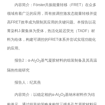
内容简介：
Förster
共振能量转移（
FRET
）在众多
领域有着广泛的应用，而有效调控激发态能量转移并提
高
FRET
效率成为限制其应用的关键问题。本报告以花
菁染料
J-
聚集体为受体，热活化延迟荧光（
TADF
）材
料为给体，构建可调控的
FRET
体系并尝试实现功能化
的应用。
报告
2
：α
-Al
O
基气凝胶材料的组装制备及其高温
2
3
隔热性能研究
报告人：纪其燕
内容简介：以稳定相的α
-Al
O
基纳米材料作为结
2
3
构单元，通过组装的策略来构筑三维多孔气凝胶材料应