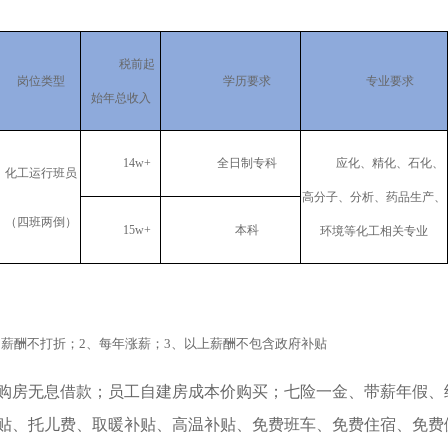
税前起
岗位类型
学历要求
专业要求
始年总收入
14w+
全日制专科
应化、精化、石化、
化工运行班员
高分子、分析、药品生产、
（四班两倒）
15w+
本科
环境等化工相关专业
期薪酬不打折；
2
、每年涨薪；
3
、以上薪酬不包含政府补贴
购房无息借款；员工自建房成本价购买；七险一金、带薪年假、
贴、托儿费、取暖补贴、高温补贴、免费班车、免费住宿、免费