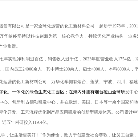
股份有限公司是一家全球化运营的化工新材料公司，起步于
1978
年，
200
万华始终坚持以科技创新为第一核心竞争力，持续优化产业结构，业务
产业集群。
七年实现净利润过百亿，销售收入过千亿，
2023
年度营业收入
1754
亿，
人，国内员工
24000
余人，其中博士
200
余人、硕士
4000
人、本科
6000
人，
化运营的化工新材料公司，万华化学拥有烟台、蓬莱、宁波、四川、福
字化、一体化的绿色生态化工园区；在海内外拥有烟台磁山全球研
发中
中心、匈牙利古德勒研发中心，并在欧洲、美国、日本等十余个国家和
程化开发、工艺流程优化到产品应用研发的创新型研发体系。公司累计申
，近五年科研投入
119.4
亿。
化学，让生活更美好！
”
作为使命，致力于创建受社会尊敬，让员工自豪，