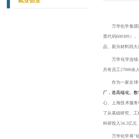
就业创业
万华化学集团
票代码
600309
）。
品、新兴材料四大
万华化学连续
共有员工
27000
余
作为一家全球
厂，造高端化、数
心、上海技术服务
了从基础研究、工
科研投入
34.2
亿元
万华化学将
“