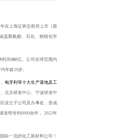
1
年在上海证券交易所上市（股
涵盖聚氨酯、石化、精细化学
净利润
16
8
亿。公司全球范围内
平均年龄
29
岁。
建
、匈牙利等十大生产基地及工
心、北京研发中心、宁波研发中
地区设立子公司及办事处，形成
请发明专利
6000
余件，
2022
年
国际一流的化工新材料公司！