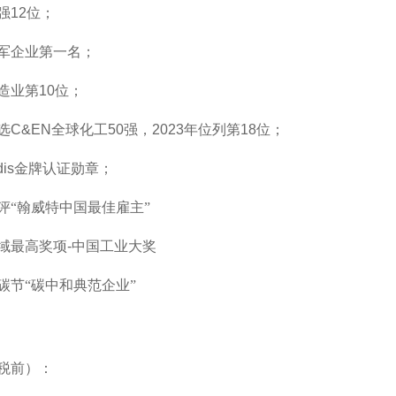
强
12
位；
军企业第一名；
造业第
10
位；
选
C&EN
全球化工
50
强，
2023
年位列第
18
位；
is
金牌认证勋章；
评
“
翰威特中国最佳雇主
”
域最高奖项
-
中国工业大奖
碳节“碳中和典范企业”
税前）：