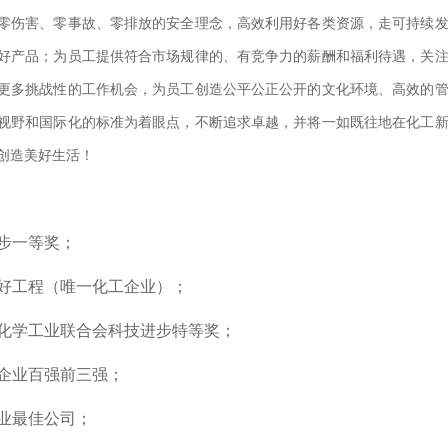
零伤害、零事故、零排放的安全理念，高效利用好各类资源，走可持续
好产品；为员工提供符合市场规律的、有竞争力的薪酬和福利待遇，关
更多挑战性的工作机会，为员工创造公平公正公开的文化环境、高效的
视野和国际化的标准为着眼点，不断追求卓越，并将一如既往地在化工
创造美好生活！
步一等奖；
好工程（唯一化工企业）；
化学工业联合会科技进步特等奖；
企业百强前三强；
业最佳公司；