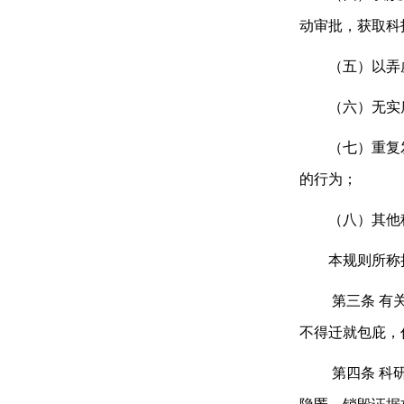
动审批，获取科
（五）以弄虚
（六）无实质
（七）重复发
的行为；
（八）其他科
本规则所称抄
第三条
有
不得迁就包庇，
第四条
科