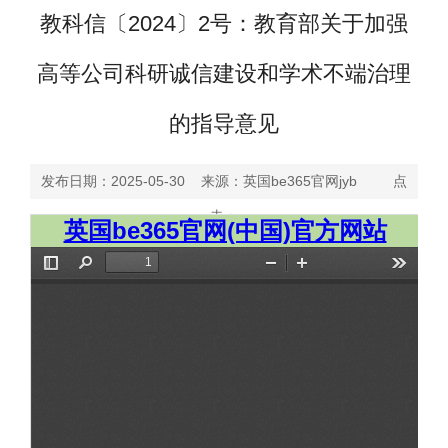
教科信〔2024〕2号：教育部关于加强
高等公司科研诚信建设和学术不端治理
的指导意见
发布日期：2025-05-30 来源：英国be365官网jyb 点
击：