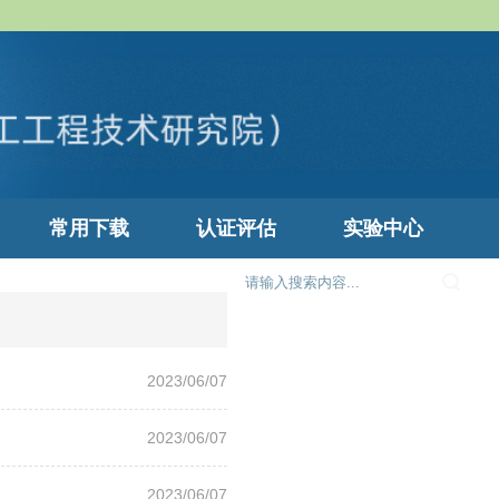
常用下载
认证评估
实验中心
2023/06/07
2023/06/07
2023/06/07