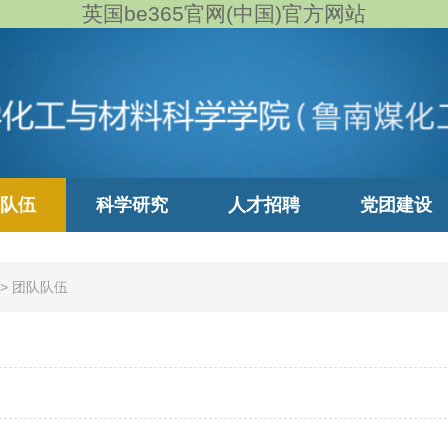
英国be365官网(中国)官方网站
队伍
科学研究
人才招聘
党团建设
>
团队队伍