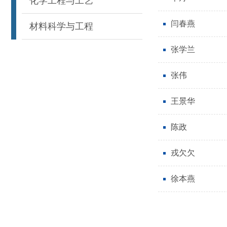
化学工程与工艺
闫春燕
材料科学与工程
张学兰
张伟
王景华
陈政
戎欠欠
徐本燕