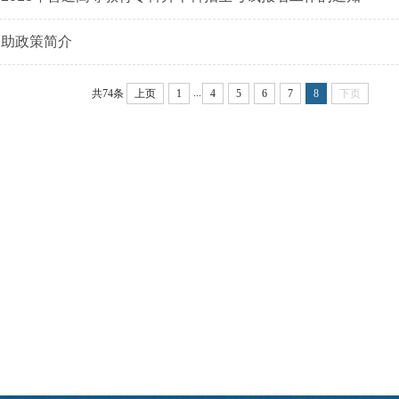
资助政策简介
...
共74条
上页
1
4
5
6
7
8
下页